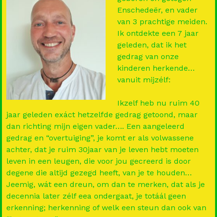
l
Enschedeër, en vader
van 3 prachtige meiden.
Ik ontdekte een 7 jaar
geleden, dat ik het
gedrag van onze
kinderen herkende…
vanuit mijzélf:
Ikzelf heb nu ruim 40
jaar geleden exáct hetzelfde gedrag getoond, maar
dan richting mijn eigen vader…. Een aangeleerd
gedrag en “overtuiging”, je komt er als volwassene
achter, dat je ruim 30jaar van je leven hebt moeten
leven in een leugen, die voor jou gecreerd is door
degene die altijd gezegd heeft, van je te houden…
Jeemig, wát een dreun, om dan te merken, dat als je
decennia later zélf eea ondergaat, je totáál geen
erkenning; herkenning of welk een steun dan ook van